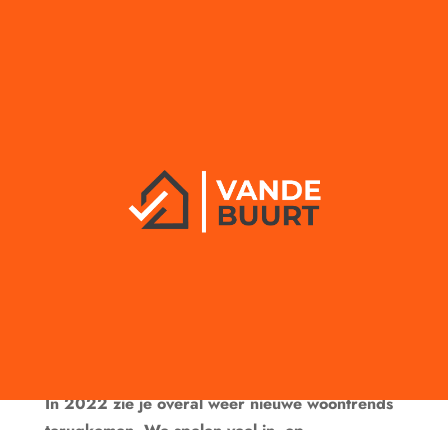
Farmers Milk combineren
met welke kleuren in je
interieur?
door
vandebuurt
|
nov 8, 2022
|
Interieur
,
Wonen
In 2022 zie je overal weer nieuwe woontrends
terugkomen. We spelen veel in, op