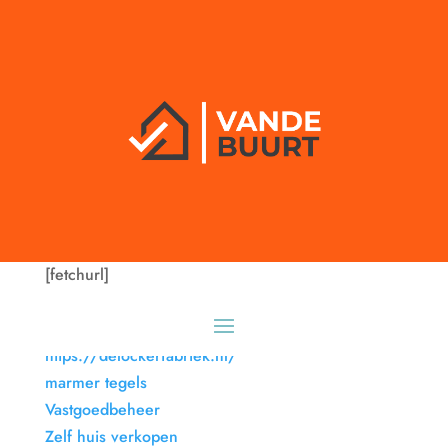
Partners
Bekijk hier met welke partners wij samenwerken.
[fetchurl]
Gasfornuis met wokbrander bestellen?
https://slotenmakersnel.nl/
https://delockerfabriek.nl/
marmer tegels
Vastgoedbeheer
Zelf huis verkopen