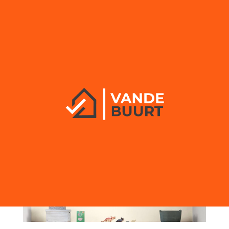
Hoe kun je cotton flower
van Flexa combineren in je
interieur?
door
vandebuurt
|
mei 4, 2023
|
Interieur
,
Wonen