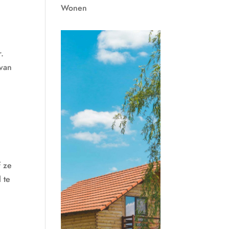
Wonen
r.
 van
f ze
 te