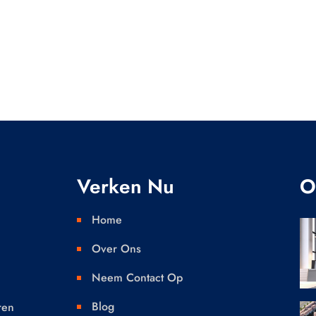
Verken Nu
O
Home

Over Ons

Neem Contact Op

.
Blog
ren
