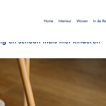
Home
Interieur
Wonen
In de R
llig en schoon thuis met kinderen