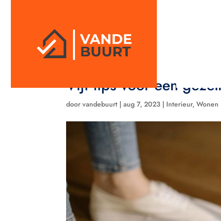
Vijf tips voor een geze
door
vandebuurt
|
aug 7, 2023
|
Interieur
,
Wonen