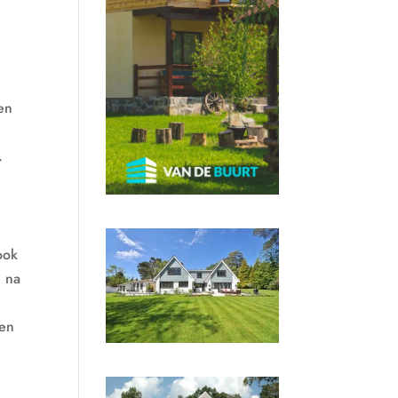
en
.
ook
n na
 en