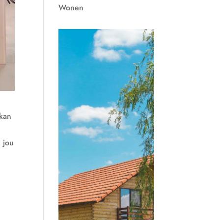
Wonen
 kan
j jou