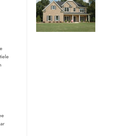
ie
iele
n
ee
aar