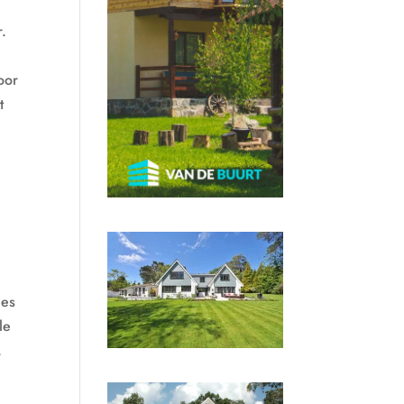
r.
oor
t
les
le
.
n