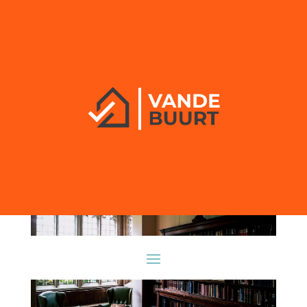
Geverfd haar? Maak deze
5 fouten niet!
door
vandebuurt
|
mei 15, 2025
|
Makelaar